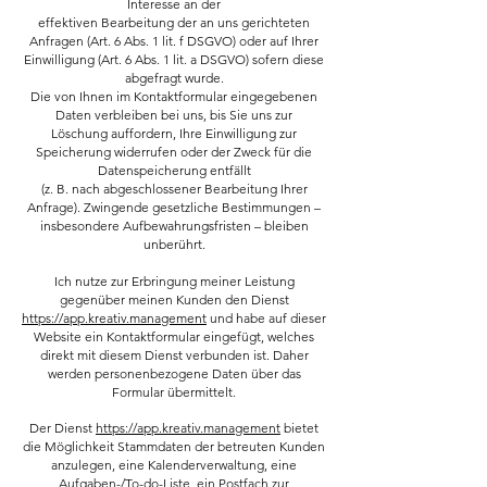
Interesse an der
effektiven Bearbeitung der an uns gerichteten
Anfragen (Art. 6 Abs. 1 lit. f DSGVO) oder auf Ihrer
Einwilligung (Art. 6 Abs. 1 lit. a DSGVO) sofern diese
abgefragt wurde.
Die von Ihnen im Kontaktformular eingegebenen
Daten verbleiben bei uns, bis Sie uns zur
Löschung auffordern, Ihre Einwilligung zur
Speicherung widerrufen oder der Zweck für die
Datenspeicherung entfällt
(z. B. nach abgeschlossener Bearbeitung Ihrer
Anfrage). Zwingende gesetzliche Bestimmungen –
insbesondere Aufbewahrungsfristen – bleiben
unberührt.
Ich nutze zur Erbringung meiner Leistung
gegenüber meinen Kunden den Dienst
https://app.kreativ.management
und habe auf dieser
Website ein Kontaktformular eingefügt, welches
direkt mit diesem Dienst verbunden ist. Daher
werden personenbezogene Daten über das
Formular übermittelt.
Der Dienst
https://app.kreativ.management
bietet
die Möglichkeit Stammdaten der betreuten Kunden
anzulegen, eine Kalenderverwaltung, eine
Aufgaben-/To-do-Liste, ein Postfach zur