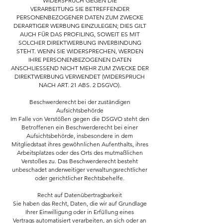
WIDERSPRUCH GEGEN DIE
VERARBEITUNG SIE BETREFFENDER
PERSONENBEZOGENER DATEN ZUM ZWECKE
DERARTIGER WERBUNG EINZULEGEN; DIES GILT
AUCH FÜR DAS PROFILING, SOWEIT ES MIT
SOLCHER DIREKTWERBUNG INVERBINDUNG
STEHT. WENN SIE WIDERSPRECHEN, WERDEN
IHRE PERSONENBEZOGENEN DATEN
ANSCHLIESSEND NICHT MEHR ZUM ZWECKE DER
DIREKTWERBUNG VERWENDET (WIDERSPRUCH
NACH ART. 21 ABS. 2 DSGVO).
Beschwerderecht bei der zuständigen
Aufsichtsbehörde
Im Falle von Verstößen gegen die DSGVO steht den
Betroffenen ein Beschwerderecht bei einer
Aufsichtsbehörde, insbesondere in dem
Mitgliedstaat ihres gewöhnlichen Aufenthalts, ihres
Arbeitsplatzes oder des Orts des mutmaßlichen
Verstoßes zu. Das Beschwerderecht besteht
unbeschadet anderweitiger verwaltungsrechtlicher
oder gerichtlicher Rechtsbehelfe.
Recht auf Datenübertragbarkeit
Sie haben das Recht, Daten, die wir auf Grundlage
Ihrer Einwilligung oder in Erfüllung eines
Vertrags automatisiert verarbeiten, an sich oder an