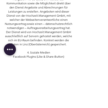
Kommunikation sowie die Möglichkeit direkt über
den Dienst Angebote und Abrechnungen für
Leistungen zu erstellen. Angeboten wird dieser
Dienst von der Hochzeit.Management GmbH, mit
welcher der Webseitenverantwortliche einen
Nutzungsvertrag sowie einen – datenschutzrechtlich
notwendigen – Auftragsverarbeitungsvertrag hat.
Der Dienst wird von Hochzeit.Management GmbH
ausschließlich auf Servern gehostet werden, welche
sich im EU-Raum befinden. Konkret werden die
Daten in Linz (Oberösterreich) gespeichert.
4. Soziale Medien
Facebook Plugins (Like & Share-Button)
Auf dieser Website sind Plugins des sozialen
Netzwerks Facebook integriert. Anbieter dieses
Dienstes ist die Facebook Ireland Limited, 4 Grand
Canal Square, Dublin 2, Irland. Die erfassten
Daten werden nach Aussage von Facebook jedoch
auch in die USA und in andere Drittländer
übertragen.
Die Facebook Plugins erkennen Sie an dem
Facebook-Logo oder dem „Like-Button“
(„Gefällt mir“) auf dieser Website. Eine Übersicht
über die Facebook Plugins finden Sie hier:
https://developers.facebook.com/docs/plugins/?